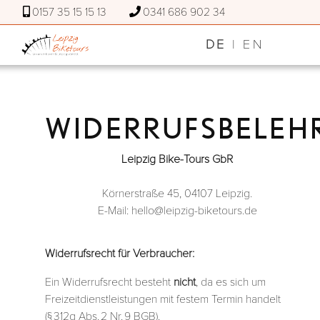
0157 35 15 15 13
0341 686 902 34
DE
|
EN
WIDERRUFSBELE
Leipzig Bike-Tours GbR
Körnerstraße 45, 04107 Leipzig.
E-Mail: hello@leipzig-biketours.de
Widerrufsrecht für Verbraucher:
Ein Widerrufsrecht besteht
nicht
, da es sich um
Freizeitdienstleistungen mit festem Termin handelt
(§ 312g Abs. 2 Nr. 9 BGB).