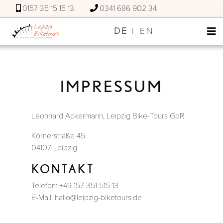
0157 35 15 15 13
0341 686 902 34
DE
|
EN
IMPRESSUM
Leonhard Ackermann, Leipzig Bike-Tours GbR
Körnerstraße 45
04107 Leipzig
KONTAKT
Telefon: +49 157 351 515 13
E-Mail: hallo@leipzig-biketours.de