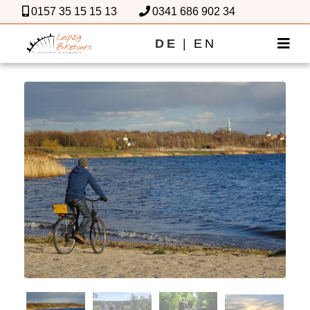
0157 35 15 15 13
0341 686 902 34
DE
|
EN